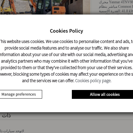
محرك Yanmar 4TNV98C، رباعي الأسطوانات وأربع شوط، مبرد بالماء، حقن
مباشر بنظام Commo
القدرة الاسمية: ‎41.8 k
لمعلومات
Cookies Policy
This website uses cookies. We use cookies to personalise content and ads, t
provide social media features and to analyse our traffic. We also share
information about your use of our site with our social media, advertising an
analytics partners who may combine it with other information that you've
provided to them or that they've collected from your use of their services.
wever, blocking some types of cookies may affect your experience on the s
and the services we can offer.
Cookies policy page.
تحميل
Manage preferences
Allow all cookies
الوثيقة
ذات ع
لاتوجد سيارات ذا