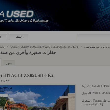
اتصال
ا
بداية > أصناف >
CONSTRUCTION MACHINERY AND TELESCOPIC FORKLIFT
>
رة وأخرى من صنف ميدي
حفارات صغيرة وأخرى من صنف
صور
0) HITACHI ZX85USB-6 K2
مرجع: 111173G
العلامة التجارية: Hitachi
الموديل: ZX85USB-
المحرك: Yanmar بقدرة 42.4 كيلوواط (57.6 كيلوواط) المرحلة V مع فلتر
الجسيمات (DPF)