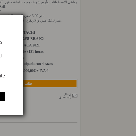
n Rail.
W‎.
مدى الحفر الأقصى: ‎7.21‎ متر، العمق الأقصى: ‎3.99‎ متر.
ارتفاع التفريغ الأقصى: ‎4.77‎ متر، والارتفاع الأدنى للتفريغ: ‎2.13‎ متر.
لمزيد من ا: ‎669172396‎.
الماركة:
HITACHI
الموديل:
ZX85USB-6 K2
o
تاريخ التسجيل:
PLACA 2021
ساعات:
+ de 3121 horas
d
CE
الوثائق:
Equipada con 4 cazos
التوابع الإضافية:
الثمن:
49.000,00€ + IVA €
ite
طلب معلومات
إرسال
إلى صديق