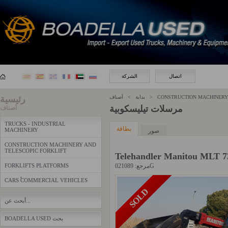
اتصال
الشركة
رئيسية
بداية > أصناف >
CONSTRUCTION MACHINERY 
مرسلات تيليسكوبية
أصناف
TRUCKS - INDUSTRIAL
بطاقة
MACHINERY
صور
CONSTRUCTION MACHINERY AND
TELESCOPIC FORKLIFT
Telehandler Manitou MLT 7
FORKLIFTS PLATFORMS
مرجع: 021089G
CARS ֠COMMERCIAL VEHICLES
SOLD
أبحث عن...
BOADELLA USED بحث