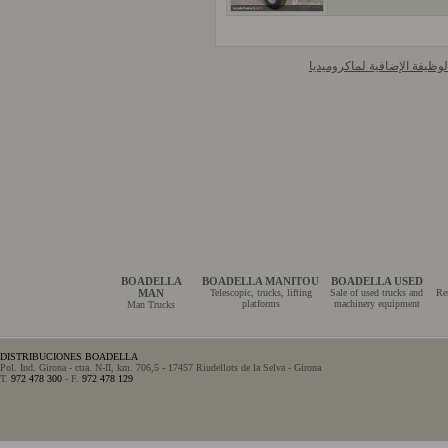
ظيفة الإضافية لماكروميديا
BOADELLA
BOADELLA MANITOU
BOADELLA USED
MAN
Telescopic, trucks, lifting
Sale of used trucks and
Re
platforms
machinery equipment
Man Trucks
DISTRIBUCIONES BOADELLA
Pol. Ind. Girona - ctra. N-II, km. 706,5 - 17457 Riudellots de la Selva - Girona
T.
972 478 300
- F.
972 478 129