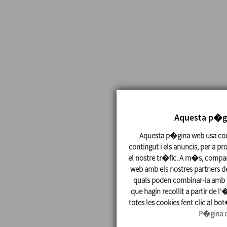
Aquesta p�gi
Aquesta p�gina web usa cook
contingut i els anuncis, per a pr
el nostre tr�fic. A m�s, compar
web amb els nostres partners de 
quals poden combinar-la amb a
que hagin recollit a partir de l'
totes les cookies fent clic al bo
P�gina d