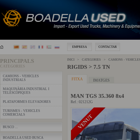
EMPRESA
CONTACTAR
PRINCIPALS
INICI > CATEGORIES >
CAMIONS - VEHICLE
RIGIDS > 7.5 TN
CATEGORIES
CAMIONS - VEHICLES
FITXA
INDUSTRIALS
IMATGES
MAQUINÀRIA INDUSTRIAL I
TELESCÒPIQUES
MAN TGS 35.360 8x4
PLATAFORMES ELEVADORES
Ref.: 021212G
TURISMES - VEHICLES
COMERCIALS
VENUT
BUSCO ...
BOADELLA USED BUSCA