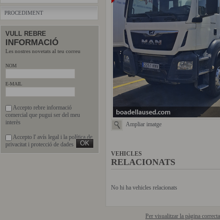
PROCEDIMENT
VULL REBRE
INFORMACIÓ
Les nostres novetats al teu correu
NOM
E-MAIL
Accepto rebre informació
comercial que pugui ser del meu
interès
Ampliar imatge
Accepto l'
avís legal
i la
política de
privacitat
i protecció de dades
VEHICLES
RELACIONATS
No hi ha vehicles relacionats
Per visualitzar la pàgina correc