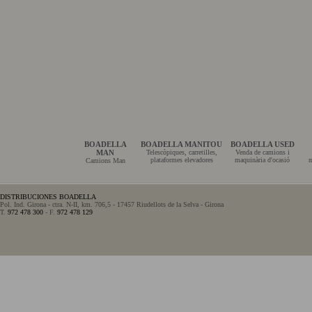
BOADELLA
BOADELLA MANITOU
BOADELLA USED
MAN
Telescòpiques, carretilles,
Venda de camions i
plataformes elevadores
maquinària d'ocasió
m
Camions Man
DISTRIBUCIONES BOADELLA
Pol. Ind. Girona - ctra. N-II, km. 706,5 - 17457 Riudellots de la Selva - Girona
T.
972 478 300
- F.
972 478 129