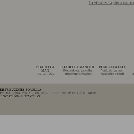
Per visualitzar la pàgina correc
BOADELLA
BOADELLA MANITOU
BOADELLA USED
MAN
Telescòpiques, carretilles,
Venda de camions i
plataformes elevadores
maquinària d'ocasió
m
Camions Man
DISTRIBUCIONES BOADELLA
Pol. Ind. Girona - ctra. N-II, km. 706,5 - 17457 Riudellots de la Selva - Girona
T.
972 478 300
- F.
972 478 129