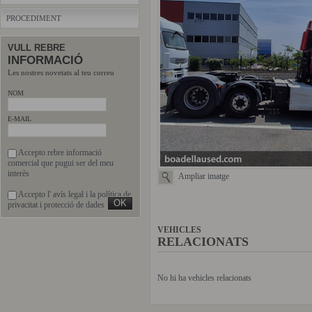
PROCEDIMENT
VULL REBRE
INFORMACIÓ
Les nostres novetats al teu correu
NOM
E-MAIL
Accepto rebre informació
comercial que pugui ser del meu
interès
Ampliar imatge
Accepto l'
avís legal
i la
política de
privacitat
i protecció de dades
VEHICLES
RELACIONATS
No hi ha vehicles relacionats