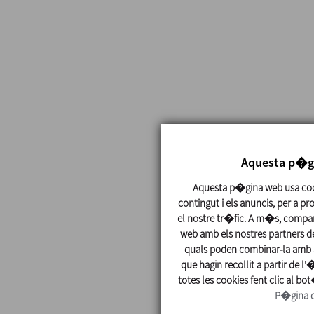
Aquesta p�gi
Aquesta p�gina web usa cook
contingut i els anuncis, per a pr
el nostre tr�fic. A m�s, compar
web amb els nostres partners de 
quals poden combinar-la amb a
que hagin recollit a partir de l'
totes les cookies fent clic al bo
P�gina d