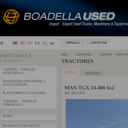
EMPRESA
CONTACTAR
PRINCIPALS
INICI > CATEGORIES >
CAMIONS - VEHICLE
TRACTORES
CATEGORIES
CAMIONS - VEHICLES
FITXA
INDUSTRIALS
IMATGES
MAQUINÀRIA INDUSTRIAL I
TELESCÒPIQUES
MAN TGX 24.400 6x2
PLATAFORMES ELEVADORES
Ref.: 021126T
TURISMES - VEHICLES
COMERCIALS
BUSCO ...
BOADELLA USED BUSCA