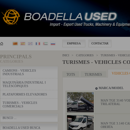
EMPRESA
CONTACTAR
PRINCIPALS
INICI > CATEGORIES > TURISMES - VEHICL
TURISMES - VEHICLES C
CATEGORIES
CAMIONS - VEHICLES
VEHICLES
INDUSTRIALS
TOTS
TURISMES
MAQUINÀRIA INDUSTRIAL I
TELESCÒPIQUES
MARCA/MODEL
PLATAFORMES ELEVADORES
MAN TGE 3140 VO
TURISMES - VEHICLES
TRILATERAL
COMERCIALS
BUSCO ...
MAN TGE 3.140 CA
OBERTA
BOADELLA USED BUSCA