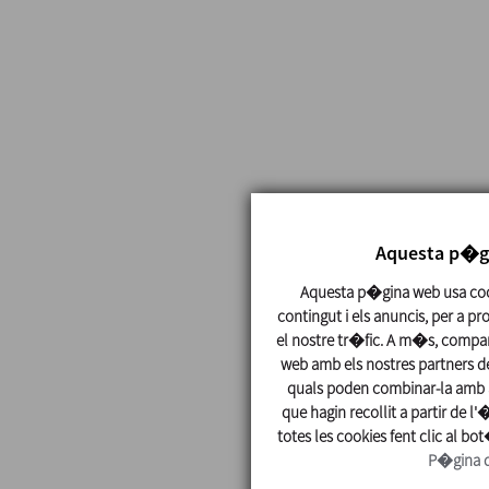
Aquesta p�gi
Aquesta p�gina web usa cook
contingut i els anuncis, per a pr
el nostre tr�fic. A m�s, compar
web amb els nostres partners de 
quals poden combinar-la amb a
que hagin recollit a partir de l'
totes les cookies fent clic al bo
P�gina d