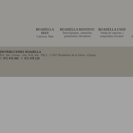
BOADELLA
BOADELLA MANITOU
BOADELLA USED
MAN
Telescòpiques, carretilles,
Venda de camions i
plataformes elevadores
maquinària d'ocasió
m
Camions Man
DISTRIBUCIONES BOADELLA
Pol. Ind. Girona - ctra. N-II, km. 706,5 - 17457 Riudellots de la Selva - Girona
T.
972 478 300
- F.
972 478 129