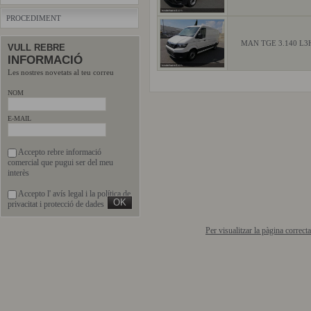
PROCEDIMENT
MAN TGE 3.140 L3
VULL REBRE
INFORMACIÓ
Les nostres novetats al teu correu
NOM
E-MAIL
Accepto rebre informació
comercial que pugui ser del meu
interès
Accepto l'
avís legal
i la
política de
privacitat
i protecció de dades
Per visualitzar la pàgina correc