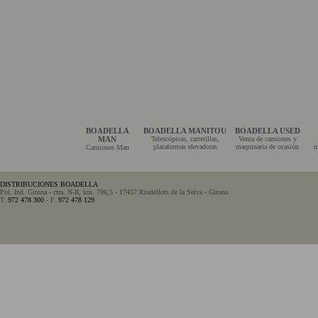
BOADELLA
BOADELLA MANITOU
BOADELLA USED
MAN
Telescópicas, carretillas,
Venta de camiones y
plataformas elevadoras
maquinaria de ocasión
m
Camiones Man
DISTRIBUCIONES BOADELLA
Pol. Ind. Girona - ctra. N-II, km. 706,5 - 17457 Riudellots de la Selva - Girona
T.
972 478 300
- F.
972 478 129