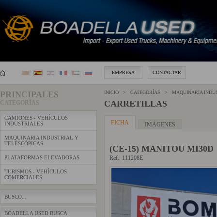
EMPRESA
CONTACTAR
PRINCIPALES
INICIO > CATEGORÍAS >
MAQUINARIA INDU
CARRETILLAS
CATEGORÍAS
CAMIONES - VEHÍCULOS
FICHA
INDUSTRIALES
IMÁGENES
MAQUINARIA INDUSTRIAL Y
TELESCÓPICAS
(CE-15) MANITOU MI30D
PLATAFORMAS ELEVADORAS
Ref.: 111208E
TURISMOS - VEHÍCULOS
COMERCIALES
BUSCO...
BOADELLA USED BUSCA