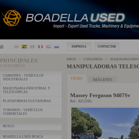
EMPRESA
CONTACTAR
PRINCIPALES
INICIO > CATEGORÍAS >
MAQUINARIA INDU
MANIPULADORAS TELES
CATEGORÍAS
CAMIONES - VEHÍCULOS
FICHA
INDUSTRIALES
IMÁGENES
MAQUINARIA INDUSTRIAL Y
TELESCÓPICAS
Massey Ferguson 9407Sv
PLATAFORMAS ELEVADORAS
Ref.: 021216G
TURISMOS - VEHÍCULOS
COMERCIALES
BUSCO...
BOADELLA USED BUSCA