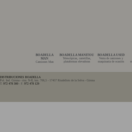
BOADELLA
BOADELLA MANITOU
BOADELLA USED
MAN
Telescópicas, carretillas,
Venta de camiones y
plataformas elevadoras
maquinaria de ocasión
m
Camiones Man
DISTRIBUCIONES BOADELLA
Pol. Ind. Girona - ctra. N-II, km. 706,5 - 17457 Riudellots de la Selva - Girona
T.
972 478 300
- F.
972 478 129