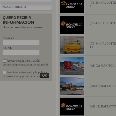
(TE-39) HAULOTT
8
PROCEDIMIENTO
QUIERO RECIBIR
INFORMACIÓN
(TE-43) HAULOTT
8
Nuestras novedades en su correo
NOMBRE
(TE-44) HAULOTT
14
E-MAIL
Acepto recibir información
comercial que pueda ser de mi interés
(AE-02) MANITOU 
Acepto el
aviso legal
y la
política
de privacidad
y protección de datos
(AD-08) HAULOTT
(AD-12) HAULOTT