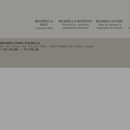
BOADELLA
BOADELLA MANITOU
BOADELLA USED
MAN
Telescópicas, carretillas,
Venta de camiones y
plataformas elevadoras
maquinaria de ocasión
m
Camiones Man
DISTRIBUCIONES BOADELLA
Pol. Ind. Girona - ctra. N-II, km. 706,5 - 17457 Riudellots de la Selva - Girona
T.
972 478 300
- F.
972 478 129