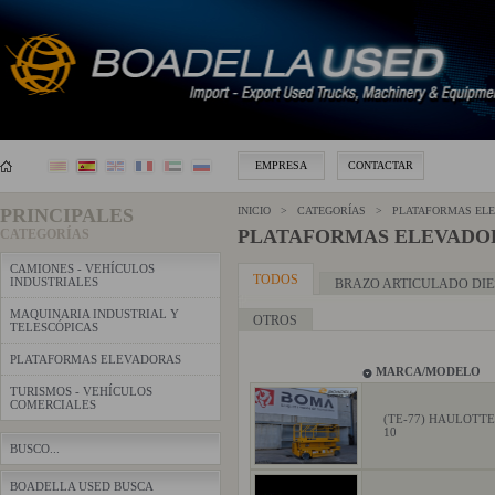
EMPRESA
CONTACTAR
PRINCIPALES
INICIO > CATEGORÍAS > PLATAFORMAS EL
PLATAFORMAS ELEVADO
CATEGORÍAS
CAMIONES - VEHÍCULOS
TODOS
INDUSTRIALES
BRAZO ARTICULADO DIE
MAQUINARIA INDUSTRIAL Y
OTROS
TELESCÓPICAS
PLATAFORMAS ELEVADORAS
MARCA/MODELO
TURISMOS - VEHÍCULOS
COMERCIALES
(TE-77) HAULOTT
10
BUSCO...
BOADELLA USED BUSCA