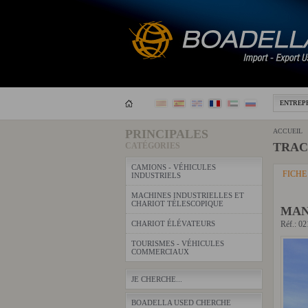
ENTREP
PRINCIPALES
ACCUEIL
TRAC
CATÉGORIES
CAMIONS - VÉHICULES
FICHE
INDUSTRIELS
MACHINES INDUSTRIELLES ET
CHARIOT TÉLESCOPIQUE
MAN 
CHARIOT ÉLÉVATEURS
Réf.: 0
TOURISMES - VÉHICULES
COMMERCIAUX
JE CHERCHE...
BOADELLA USED CHERCHE