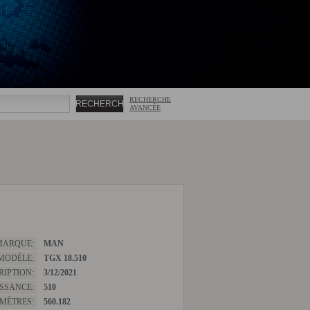
RECHERCHE
AVANCÉE
MARQUE:
MAN
MODÈLE:
TGX 18.510
RIPTION:
3/12/2021
SSANCE:
510
MÈTRES:
560.182