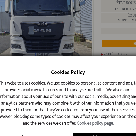
ÉTAT ROUE
ÉTAT ROUES 
ÉQU
SUPPLÉME
D
TÉLÉCHARGER
DOCUMENT
Cookies Policy
randir l'image
This website uses cookies. We use cookies to personalise content and ads, t
provide social media features and to analyse our traffic. We also share
ULES
information about your use of our site with our social media, advertising an
ICULES ASSOCIÉS
analytics partners who may combine it with other information that you've
provided to them or that they've collected from your use of their services.
wever, blocking some types of cookies may affect your experience on the s
MARQUE/MODÈLE
FAMILLE
KM
and the services we can offer.
Cookies policy page.
MAN TGX 18.470 - NOUVEAU
TRACTEURS
50
MOTEUR