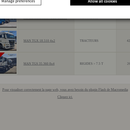
Manage preferences
Allow all cookies
For sell truck MAN TGS 18.500
TRACTEURS
5
MAN TGX 18.510 4x2
TRACTEURS
42
U
MAN TGS 35.360 8x4
RIGIDES > 7.5 T
2
Pour visualiser correctement la page web, vous avez besoin du plugin Flash de Macromedia
Cliquez ici.