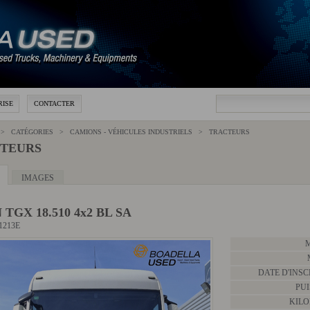
RISE
CONTACTER
 > CATÉGORIES >
CAMIONS - VÉHICULES INDUSTRIELS
>
TRACTEURS
TEURS
IMAGES
TGX 18.510 4x2 BL SA
21213E
DATE D'INSC
PUI
KILO