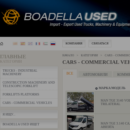
КОМПАНИЯ
СВЯЗАТЬСЯ
ГЛАВНЫЕ
НАЧАЛО > КАТЕГОРИИ > CARS - COMMERCI
CARS - COMMERCIAL VE
КАТЕГОРИИ
TRUCKS - INDUSTRIAL
ВСЕ
MACHINERY
АВТОМОБИЛИ
КОММЕ
CONSTRUCTION MACHINERY AND
TELESCOPIC FORKLIFT
МАРКА/МОДЕЛЬ
FORKLIFTS PLATFORMS
MAN TGE 3140 VO
CARS - COMMERCIAL VEHICLES
TRILATERAL
Я ИЩУ...
MAN TGE 3.140 CA
BOADELLA USED ИЩЕТ
ABIERTA