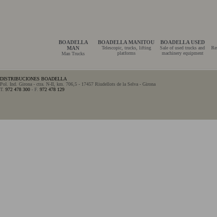
BOADELLA
BOADELLA MANITOU
BOADELLA USED
MAN
Telescopic, trucks, lifting
Sale of used trucks and
Re
platforms
machinery equipment
Man Trucks
DISTRIBUCIONES BOADELLA
Pol. Ind. Girona - ctra. N-II, km. 706,5 - 17457 Riudellots de la Selva - Girona
T.
972 478 300
- F.
972 478 129