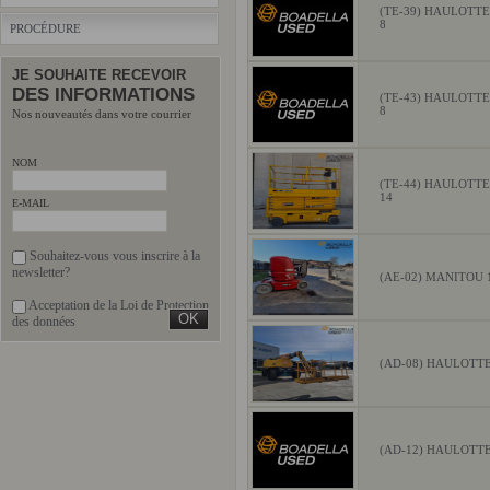
(TE-39) HAULOTT
8
PROCÉDURE
JE SOUHAITE RECEVOIR
DES INFORMATIONS
(TE-43) HAULOTT
8
Nos nouveautés dans votre courrier
NOM
(TE-44) HAULOTT
14
E-MAIL
Souhaitez-vous vous inscrire à la
newsletter?
(AE-02) MANITOU 
Acceptation de la Loi de Protection
des données
(AD-08) HAULOTT
(AD-12) HAULOTT