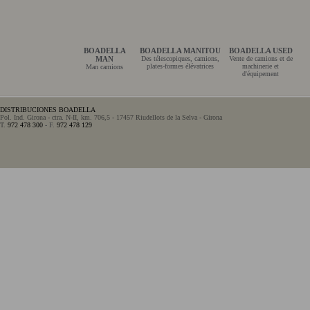
BOADELLA
BOADELLA MANITOU
BOADELLA USED
MAN
Des télescopiques, camions,
Vente de camions et de
plates-formes élévatrices
machinerie et
Man camions
d'équipement
DISTRIBUCIONES BOADELLA
Pol. Ind. Girona - ctra. N-II, km. 706,5 - 17457 Riudellots de la Selva - Girona
T.
972 478 300
- F.
972 478 129