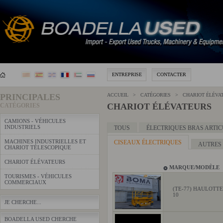
ENTREPRISE
CONTACTER
PRINCIPALES
ACCUEIL > CATÉGORIES > CHARIOT ÉLÉVA
CHARIOT ÉLÉVATEURS
CATÉGORIES
CAMIONS - VÉHICULES
INDUSTRIELS
TOUS
ÉLECTRIQUES BRAS ARTIC
MACHINES INDUSTRIELLES ET
CISEAUX ÉLECTRIQUES
AUTRES
CHARIOT TÉLESCOPIQUE
CHARIOT ÉLÉVATEURS
MARQUE/MODÈLE
TOURISMES - VÉHICULES
COMMERCIAUX
(TE-77) HAULOTT
10
JE CHERCHE...
BOADELLA USED CHERCHE