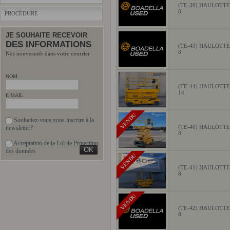
(TE-39) HAULOTT
8
PROCÉDURE
JE SOUHAITE RECEVOIR
DES INFORMATIONS
(TE-43) HAULOTT
8
Nos nouveautés dans votre courrier
NOM
(TE-44) HAULOTT
14
E-MAIL
VENDU
Souhaitez-vous vous inscrire à la
(TE-40) HAULOTT
newsletter?
8
Acceptation de la Loi de Protection
des données
VENDU
(TE-41) HAULOTT
8
VENDU
(TE-42) HAULOTT
8