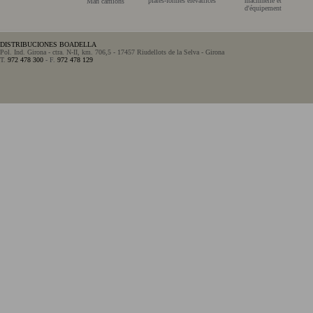
plates-formes élévatrices
machinerie et
Man camions
d'équipement
DISTRIBUCIONES BOADELLA
Pol. Ind. Girona - ctra. N-II, km. 706,5 - 17457 Riudellots de la Selva - Girona
T.
972 478 300
- F.
972 478 129