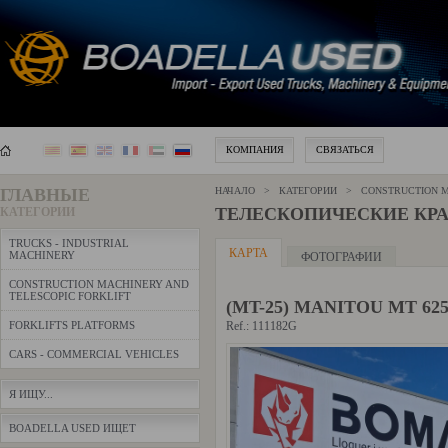
КОМПАНИЯ
СВЯЗАТЬСЯ
ГЛАВНЫЕ
НАЧАЛО > КАТЕГОРИИ >
CONSTRUCTION M
ТЕЛЕСКОПИЧЕСКИЕ КР
КАТЕГОРИИ
TRUCKS - INDUSTRIAL
КАРТА
MACHINERY
ФОТОГРАФИИ
CONSTRUCTION MACHINERY AND
TELESCOPIC FORKLIFT
(MT-25) MANITOU MT 6
FORKLIFTS PLATFORMS
Ref.: 111182G
CARS - COMMERCIAL VEHICLES
Я ИЩУ...
BOADELLA USED ИЩЕТ