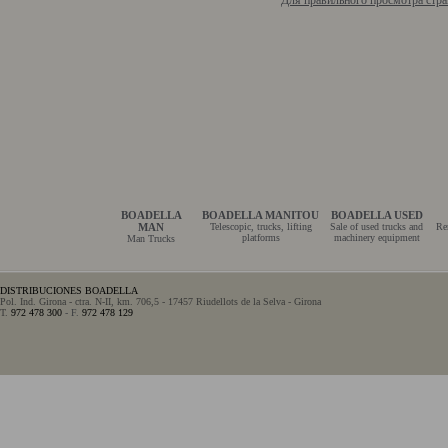
Для правильного просмотра стра
BOADELLA
BOADELLA MANITOU
BOADELLA USED
MAN
Telescopic, trucks, lifting
Sale of used trucks and
Re
platforms
machinery equipment
Man Trucks
DISTRIBUCIONES BOADELLA
Pol. Ind. Girona - ctra. N-II, km. 706,5 - 17457 Riudellots de la Selva - Girona
T.
972 478 300
- F.
972 478 129